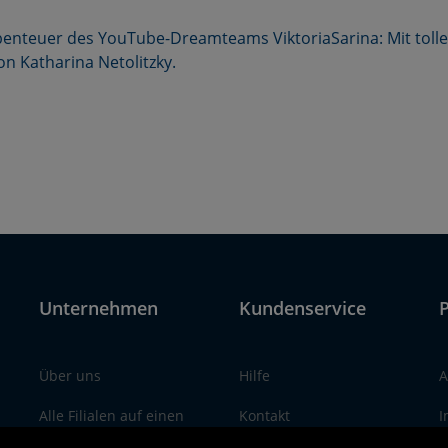
benteuer des YouTube-Dreamteams ViktoriaSarina: Mit tol
on Katharina Netolitzky.
Unternehmen
Kundenservice
P
Über uns
Hilfe
A
Alle Filialen auf einen
Kontakt
I
Blick