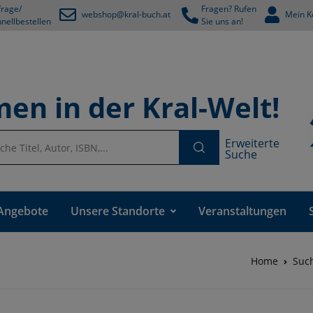
rage/
Fragen? Rufen
webshop@kral-buch.at
Mein K
nellbestellen
Sie uns an!
en in der Kral-Welt!
Erweiterte
Suche
Angebote
Unsere Standorte
Veranstaltungen
Home
Suc