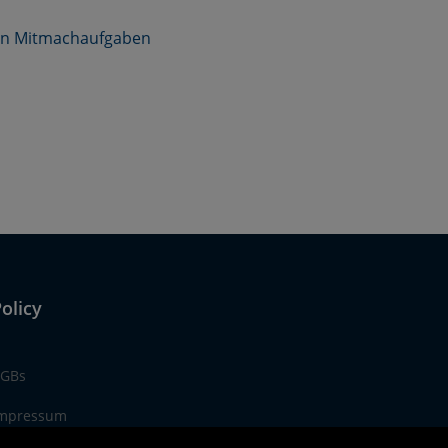
len Mitmachaufgaben
olicy
GBs
mpressum