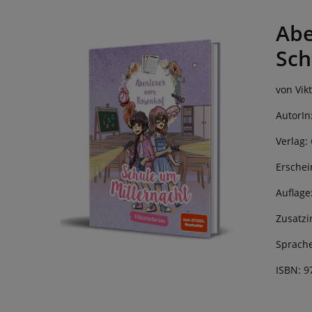
Abe
Sch
von Vik
AutorIn
Verlag:
Erschei
Auflage
Zusatzi
Sprache
ISBN: 9