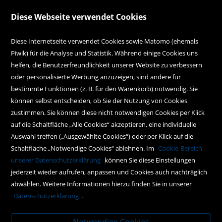
Über uns
Diese Webseite verwendet Cookies
Alle Filialen auf einen Blick
Diese Internetseite verwendet Cookies sowie Matomo (ehemals
Piwik) für die Analyse und Statistik. Während einige Cookies uns
Kundenservice
helfen, die Benutzerfreundlichkeit unserer Website zu verbessern
oder personalisierte Werbung anzuzeigen, sind andere für
Hilfe
bestimmte Funktionen (z. B. für den Warenkorb) notwendig. Sie
können selbst entscheiden, ob Sie der Nutzung von Cookies
Kontakt
zustimmen. Sie können diese nicht notwendigen Cookies per Klick
Social Media
auf die Schaltfläche „Alle Cookies“ akzeptieren, eine individuelle
Auswahl treffen („Ausgewählte Cookies“) oder per Klick auf die
Schaltfläche „Notwendige Cookies“ ablehnen. Im
Cookie-Bereich
Policy
unserer Datenschutzerklärung
können Sie diese Einstellungen
jederzeit wieder aufrufen, anpassen und Cookies auch nachträglich
AGBs
abwählen. Weitere Informationen hierzu finden Sie in unserer
Impressum
Datenschutzerklärung
.
Datenschutz
Notwendige Cookies