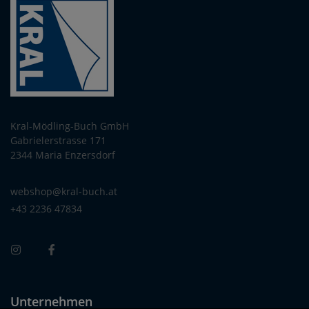
Kral-Mödling-Buch GmbH
Gabrielerstrasse 171
2344 Maria Enzersdorf
webshop@kral-buch.at
+43 2236 47834
Unternehmen