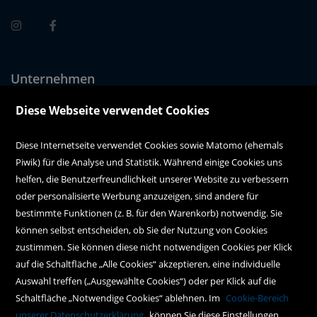
Unternehmen
Über uns
Diese Webseite verwendet Cookies
Alle Filialen auf einen Blick
Diese Internetseite verwendet Cookies sowie Matomo (ehemals
Piwik) für die Analyse und Statistik. Während einige Cookies uns
Kundenservice
helfen, die Benutzerfreundlichkeit unserer Website zu verbessern
oder personalisierte Werbung anzuzeigen, sind andere für
Hilfe
bestimmte Funktionen (z. B. für den Warenkorb) notwendig. Sie
können selbst entscheiden, ob Sie der Nutzung von Cookies
Kontakt
zustimmen. Sie können diese nicht notwendigen Cookies per Klick
Social Media
auf die Schaltfläche „Alle Cookies“ akzeptieren, eine individuelle
Auswahl treffen („Ausgewählte Cookies“) oder per Klick auf die
Schaltfläche „Notwendige Cookies“ ablehnen. Im
Cookie-Bereich
Policy
unserer Datenschutzerklärung
können Sie diese Einstellungen