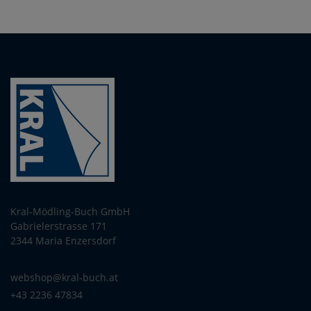
Kral-Mödling-Buch GmbH
Gabrielerstrasse 171
2344 Maria Enzersdorf
webshop@kral-buch.at
+43 2236 47834