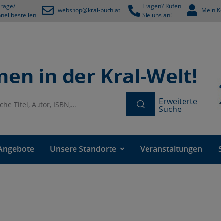
rage/
Fragen? Rufen
webshop@kral-buch.at
Mein K
nellbestellen
Sie uns an!
en in der Kral-Welt!
Erweiterte
Suche
Angebote
Unsere Standorte
Veranstaltungen