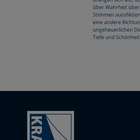
über Wahrheit überh
Stimmen autofiktion
eine andere Richtung
ungeheuerlichen Ding
Tiefe und Schönheit