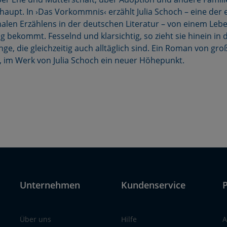
aupt. In ›Das Vorkommnis‹ erzählt Julia Schoch – eine der 
alen Erzählens in der deutschen Literatur – von einem Leben
 bekommt. Fesselnd und klarsichtig, so zieht sie hinein in 
e, die gleichzeitig auch alltäglich sind. Ein Roman von groß
, im Werk von Julia Schoch ein neuer Höhepunkt.
Unternehmen
Kundenservice
P
Über uns
Hilfe
A