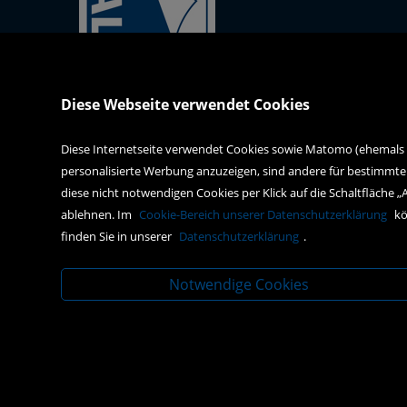
Kral-Mödling-Buch GmbH
Diese Webseite verwendet Cookies
Gabrielerstrasse 171
2344 Maria Enzersdorf
Diese Internetseite verwendet Cookies sowie Matomo (ehemals Pi
personalisierte Werbung anzuzeigen, sind andere für bestimmte
webshop@kral-buch.at
diese nicht notwendigen Cookies per Klick auf die Schaltfläche „
+43 2236 47834
ablehnen. Im
Cookie-Bereich unserer Datenschutzerklärung
kö
finden Sie in unserer
Datenschutzerklärung
.
Notwendige Cookies