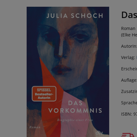
Da
Roman |
(Elke H
AutorIn
Verlag:
Erschei
Auflage
Zusatzi
Sprache
ISBN: 9