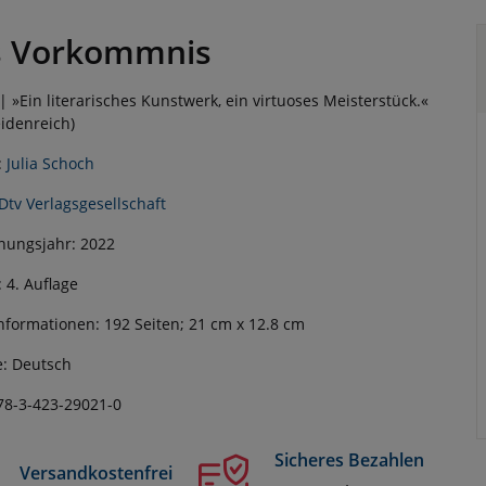
s Vorkommnis
 »Ein literarisches Kunstwerk, ein virtuoses Meisterstück.«
eidenreich)
:
Julia Schoch
Dtv Verlagsgesellschaft
nungsjahr: 2022
: 4. Auflage
nformationen: 192 Seiten; 21 cm x 12.8 cm
: Deutsch
78-3-423-29021-0
Sicheres Bezahlen
Versandkostenfrei