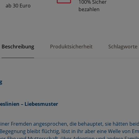
100% Sicher
ab 30 Euro
bezahlen
Beschreibung
Produktsicherheit
Schlagworte
g
beslinien – Liebesmuster
einer Fremden angesprochen, die behauptet, sie hätten bei
egegnung bleibt flüchtig, löst in ihr aber eine Welle von E
ber Ehe und Mutterschaft, über Adoption und andere Famil