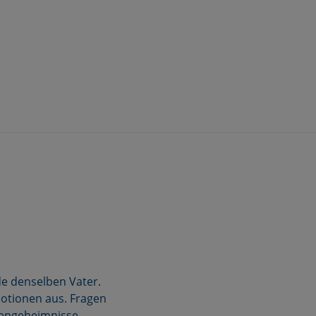
de denselben Vater.
motionen aus. Fragen
iengeheimnisse,