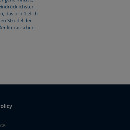
eindrücklichsten
, das urplötzlich
den Strudel der
er literarischer
olicy
GBs