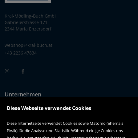
Kral-Mödling-Buch GmbH
Gabrielerstrasse 171
2344 Maria Enzersdorf
webshop@kral-buch.at
+43 2236 47834
Unternehmen
Über uns
Diese Webseite verwendet Cookies
Alle Filialen auf einen Blick
Diese Internetseite verwendet Cookies sowie Matomo (ehemals
Piwik) für die Analyse und Statistik. Während einige Cookies uns
Kundenservice
helfen, die Benutzerfreundlichkeit unserer Website zu verbessern