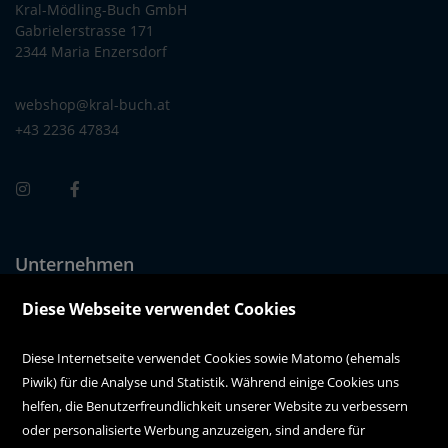
Kral-Mödling-Buch GmbH
Gabrielerstrasse 171
2344 Maria Enzersdorf
webshop@kral-buch.at
+43 2236 47834
Unternehmen
Über uns
Diese Webseite verwendet Cookies
Alle Filialen auf einen Blick
Diese Internetseite verwendet Cookies sowie Matomo (ehemals
Piwik) für die Analyse und Statistik. Während einige Cookies uns
Kundenservice
helfen, die Benutzerfreundlichkeit unserer Website zu verbessern
oder personalisierte Werbung anzuzeigen, sind andere für
Hilfe