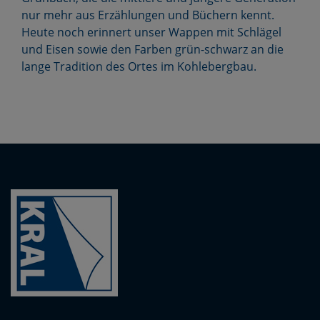
nur mehr aus Erzählungen und Büchern kennt.
Heute noch erinnert unser Wappen mit Schlägel
und Eisen sowie den Farben grün-schwarz an die
lange Tradition des Ortes im Kohlebergbau.