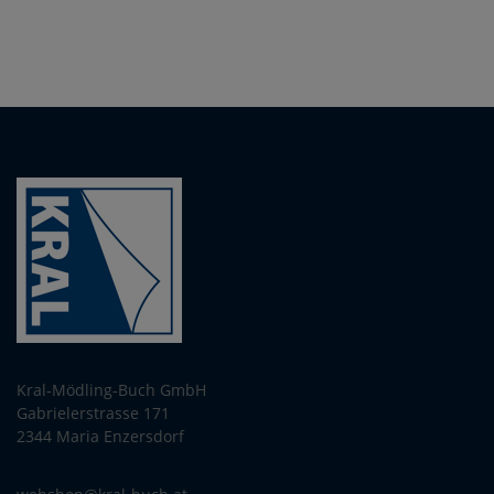
Kral-Mödling-Buch GmbH
Gabrielerstrasse 171
2344 Maria Enzersdorf