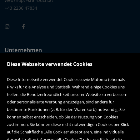
webshop@kral-buch.at
+43 2236 47834
Unternehmen
Über uns
Diese Webseite verwendet Cookies
Alle Filialen auf einen Blick
Diese Internetseite verwendet Cookies sowie Matomo (ehemals
Piwik) für die Analyse und Statistik. Während einige Cookies uns
Kundenservice
helfen, die Benutzerfreundlichkeit unserer Website zu verbessern
oder personalisierte Werbung anzuzeigen, sind andere für
Hilfe
bestimmte Funktionen (z. B. für den Warenkorb) notwendig. Sie
können selbst entscheiden, ob Sie der Nutzung von Cookies
Kontakt
zustimmen. Sie können diese nicht notwendigen Cookies per Klick
Social Media
auf die Schaltfläche „Alle Cookies“ akzeptieren, eine individuelle
Auswahl treffen („Ausgewählte Cookies“) oder per Klick auf die