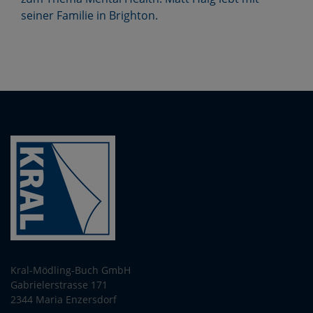
seiner Familie in Brighton.
Kral-Mödling-Buch GmbH
Gabrielerstrasse 171
2344 Maria Enzersdorf