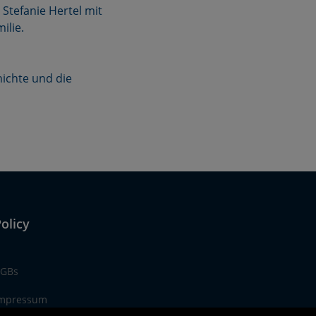
Stefanie Hertel mit
ilie.
hichte und die
olicy
GBs
mpressum