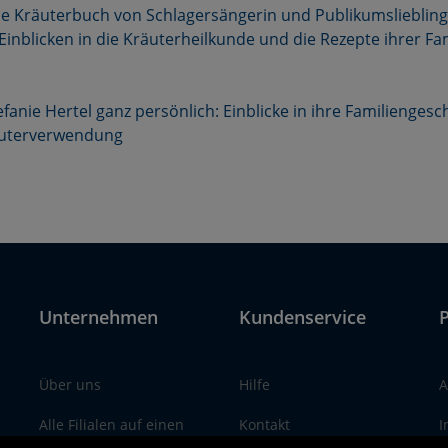
e Kräuterbuch von Schlagersängerin und Publikumsliebling 
Einblicken in die Kräuterheilkunde und die Rezepte ihrer Fam
fanie Hertel ganz persönlich: Einblicke in ihre Familiengesc
äuterverwendung
Unternehmen
Kundenservice
P
Über uns
Hilfe
A
Alle Filialen auf einen
Kontakt
I