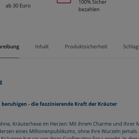
100% Sicher
ab 30 Euro
bezahlen
hreibung
Inhalt
Produktsicherheit
Schla
g
 beruhigen - die faszinierende Kraft der Kräuter
ühne, Kräuterhexe im Herzen: Mit ihrem Charme und ihrer 
 Herzen eines Millionenpublikums, ohne ihre Wurzeln jemals 
 Kräutern hat sie von ihrer Großmutter Erna geerbt. In die