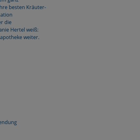
hre besten Kräuter-
ration
r die
nie Hertel weiß:
sapotheke weiter.
rwendung