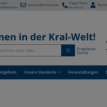
rage/
Fragen? Rufen
webshop@kral-buch.at
Mein K
nellbestellen
Sie uns an!
en in der Kral-Welt!
Erweiterte
Suche
Angebote
Unsere Standorte
Veranstaltungen