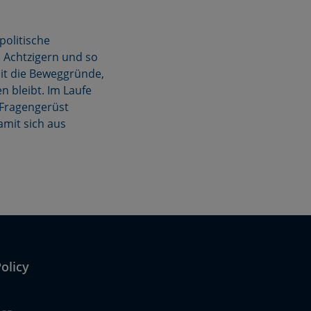
politische
n Achtzigern und so
mit die Beweggründe,
n bleibt. Im Laufe
 Fragengerüst
amit sich aus
olicy