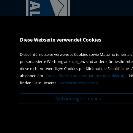
Kral-Mödling-Buch GmbH
Diese Webseite verwendet Cookies
Gabrielerstrasse 171
2344 Maria Enzersdorf
Diese Internetseite verwendet Cookies sowie Matomo (ehemals Pi
personalisierte Werbung anzuzeigen, sind andere für bestimmte
webshop@kral-buch.at
diese nicht notwendigen Cookies per Klick auf die Schaltfläche „
+43 2236 47834
ablehnen. Im
Cookie-Bereich unserer Datenschutzerklärung
kö
finden Sie in unserer
Datenschutzerklärung
.
Notwendige Cookies