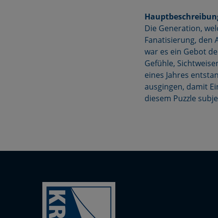
Hauptbeschreibun
Die Generation, welc
Fanatisierung, den 
war es ein Gebot de
Gefühle, Sichtweisen
eines Jahres entsta
ausgingen, damit Ei
diesem Puzzle subje