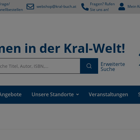
rage/
Fragen? Rufen
webshop@kral-buch.at
Mein K
nellbestellen
Sie uns an!
en in der Kral-Welt!
Erweiterte
Suche
Angebote
Unsere Standorte
Veranstaltungen