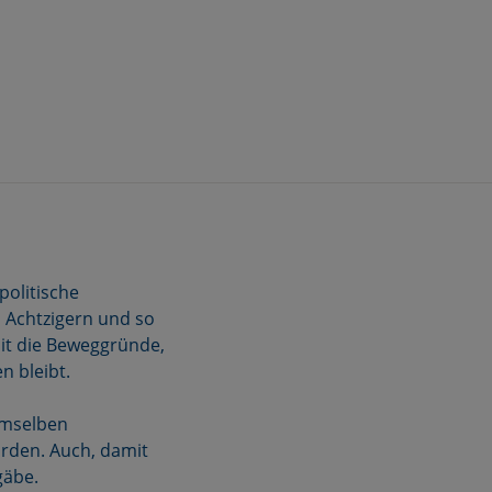
politische
n Achtzigern und so
mit die Beweggründe,
n bleibt.
demselben
rden. Auch, damit
gäbe.