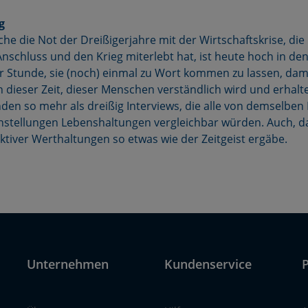
g
he die Not der Dreißigerjahre mit der Wirtschaftskrise, die 
Anschluss und den Krieg miterlebt hat, ist heute hoch in de
r Stunde, sie (noch) einmal zu Wort kommen zu lassen, da
 dieser Zeit, dieser Menschen verständlich wird und erhalte
nden so mehr als dreißig Interviews, die alle von demselben
nstellungen Lebenshaltungen vergleichbar würden. Auch, d
ktiver Werthaltungen so etwas wie der Zeitgeist ergäbe.
Unternehmen
Kundenservice
P