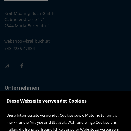
Kral-Mödling-Buch GmbH
Gabrielerstrasse 171
2344 Maria Enzersdorf
webshop@kral-buch.at
+43 2236 47834
Unternehmen
Über uns
Diese Webseite verwendet Cookies
Alle Filialen auf einen Blick
Diese Internetseite verwendet Cookies sowie Matomo (ehemals
Piwik) für die Analyse und Statistik. Während einige Cookies uns
Kundenservice
helfen, die Benutzerfreundlichkeit unserer Website zu verbessern