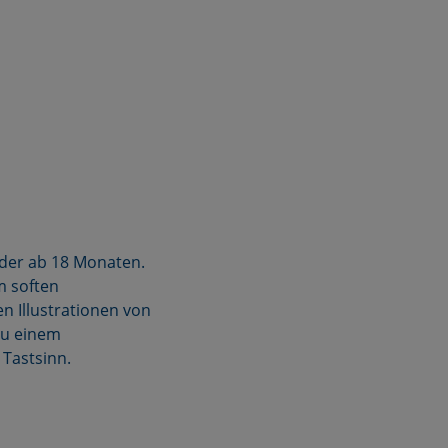
inder ab 18 Monaten.
m soften
en Illustrationen von
zu einem
 Tastsinn.