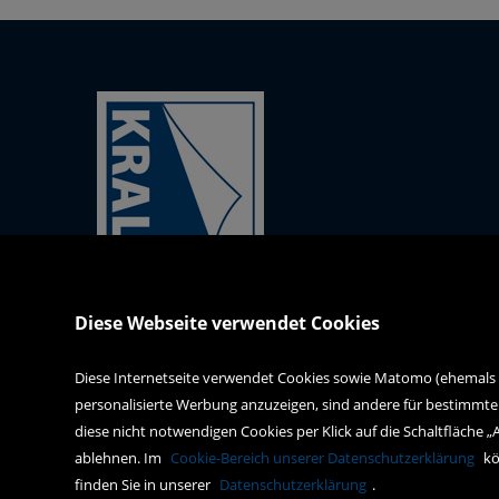
Kral-Mödling-Buch GmbH
Diese Webseite verwendet Cookies
Gabrielerstrasse 171
2344 Maria Enzersdorf
Diese Internetseite verwendet Cookies sowie Matomo (ehemals Pi
personalisierte Werbung anzuzeigen, sind andere für bestimmte
webshop@kral-buch.at
diese nicht notwendigen Cookies per Klick auf die Schaltfläche „
+43 2236 47834
ablehnen. Im
Cookie-Bereich unserer Datenschutzerklärung
kö
finden Sie in unserer
Datenschutzerklärung
.