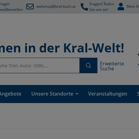
rage/
Fragen? Rufen
webshop@kral-buch.at
Mein K
nellbestellen
Sie uns an!
en in der Kral-Welt!
Erweiterte
Suche
Angebote
Unsere Standorte
Veranstaltungen