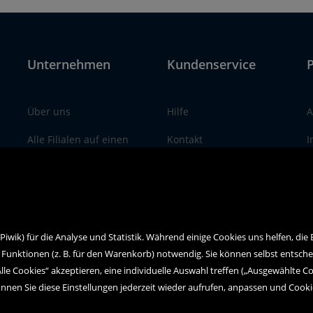
Unternehmen
Kundenservice
P
Über uns
Hilfe
A
Alle Filialen auf einen
Kontakt
I
Blick
Social Media
D
wik) für die Analyse und Statistik. Während einige Cookies uns helfen, die
 Funktionen (z. B. für den Warenkorb) notwendig. Sie können selbst entsch
Alle Cookies“ akzeptieren, eine individuelle Auswahl treffen („Ausgewählte C
nnen Sie diese Einstellungen jederzeit wieder aufrufen, anpassen und Cook