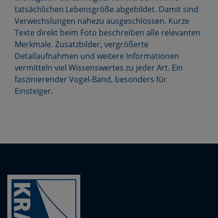
tatsächlichen Lebensgröße abgebildet. Damit sind
Verwechslungen nahezu ausgeschlossen. Kurze
Texte direkt beim Foto beschreiben alle relevanten
Merkmale. Zusatzbilder, vergrößerte
Detailaufnahmen und weitere Informationen
vermitteln viel Wissenswertes zu jeder Art. Ein
faszinierender Vogel-Band, besonders für
Einsteiger.