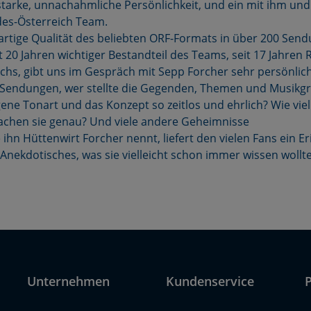
starke, unnachahmliche Persönlichkeit, und ein mit ihm und
des-Österreich Team.
gartige Qualität des beliebten ORF-Formats in über 200 Sen
it 20 Jahren wichtiger Bestandteil des Teams, seit 17 Jahren
chs, gibt uns im Gespräch mit Sepp Forcher sehr persönlich
 Sendungen, wer stellte die Gegenden, Themen und Musi
gene Tonart und das Konzept so zeitlos und ehrlich? Wie vi
machen sie genau? Und viele andere Geheimnisse
 ihn Hüttenwirt Forcher nennt, liefert den vielen Fans ein 
nekdotisches, was sie vielleicht schon immer wissen wollt
Unternehmen
Kundenservice
P