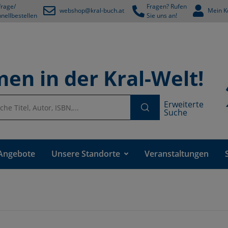
rage/
Fragen? Rufen
webshop@kral-buch.at
Mein K
nellbestellen
Sie uns an!
en in der Kral-Welt!
Erweiterte
Suche
Angebote
Unsere Standorte
Veranstaltungen