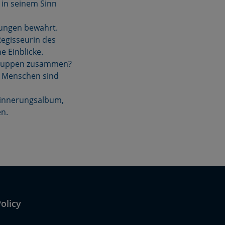
 in seinem Sinn
dungen bewahrt.
 Regisseurin des
e Einblicke.
kgruppen zusammen?
el Menschen sind
Erinnerungsalbum,
en.
olicy