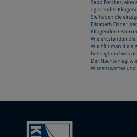
Sepp Forcher, eine 
agierendes Klingen
Sie haben die einzi
Elisabeth Eisner, se
Klingenden Österrei
Wie entstanden die
Wie hält man die ei
beteiligt und was 
Der Nachschlag, wie
Wissenswertes und A