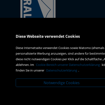
Kral-Mödling-Buch GmbH
Diese Webseite verwendet Cookies
Gabrielerstrasse 171
2344 Maria Enzersdorf
Diese Internetseite verwendet Cookies sowie Matomo (ehemals Pi
personalisierte Werbung anzuzeigen, sind andere für bestimmte
webshop@kral-buch.at
diese nicht notwendigen Cookies per Klick auf die Schaltfläche „
+43 2236 47834
ablehnen. Im
Cookie-Bereich unserer Datenschutzerklärung
kö
finden Sie in unserer
Datenschutzerklärung
.
Notwendige Cookies