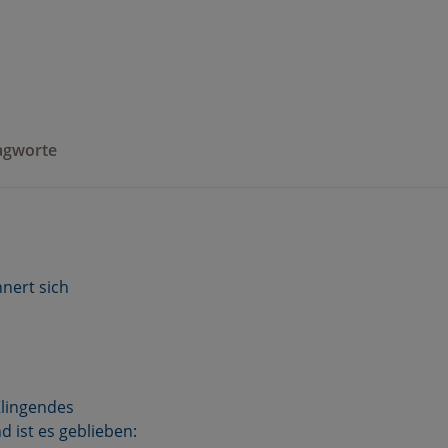
agworte
nnert sich
Klingendes
d ist es geblieben: