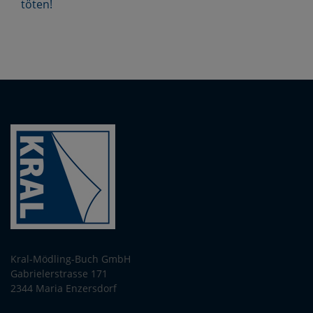
töten!
Kral-Mödling-Buch GmbH
Gabrielerstrasse 171
2344 Maria Enzersdorf