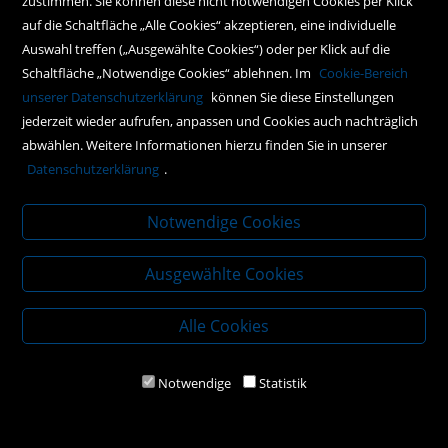
zustimmen. Sie können diese nicht notwendigen Cookies per Klick
Social Media
auf die Schaltfläche „Alle Cookies“ akzeptieren, eine individuelle
Auswahl treffen („Ausgewählte Cookies“) oder per Klick auf die
Schaltfläche „Notwendige Cookies“ ablehnen. Im
Cookie-Bereich
Policy
unserer Datenschutzerklärung
können Sie diese Einstellungen
jederzeit wieder aufrufen, anpassen und Cookies auch nachträglich
AGBs
abwählen. Weitere Informationen hierzu finden Sie in unserer
Impressum
Datenschutzerklärung
.
Datenschutz
Notwendige Cookies
Ausgewählte Cookies
Alle Cookies
Notwendige
Statistik
2020 Kral-Buch