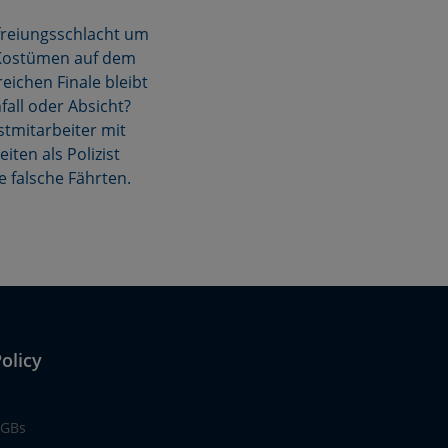
freiungsschlacht um
n Kostümen auf dem
eichen Finale bleibt
nfall oder Absicht?
tmitarbeiter mit
ten als Polizist
e falsche Fährten.
olicy
GBs