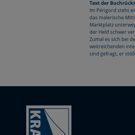
Text der Buchrücks
Im Périgord steht e
das malerische Mitt
Marktplatz unterweg
der Held schwer verl
Zumal es sich bei 
weitreichenden inte
sind gefragt, er st