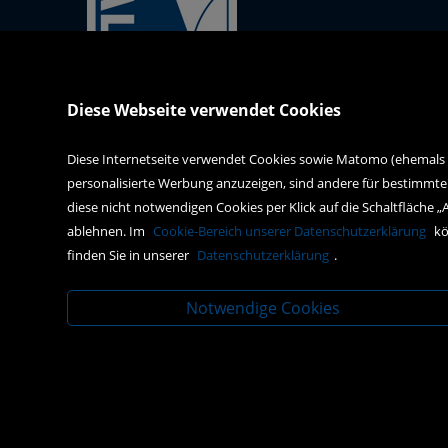
Kral-Mödling-Buch GmbH
Diese Webseite verwendet Cookies
Gabrielerstrasse 171
2344 Maria Enzersdorf
Diese Internetseite verwendet Cookies sowie Matomo (ehemals Pi
personalisierte Werbung anzuzeigen, sind andere für bestimmte
webshop@kral-buch.at
diese nicht notwendigen Cookies per Klick auf die Schaltfläche „
+43 2236 47834
ablehnen. Im
Cookie-Bereich unserer Datenschutzerklärung
kö
finden Sie in unserer
Datenschutzerklärung
.
Notwendige Cookies