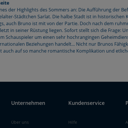
eite
ines der Highlights des Sommers an: Die Aufführung der Be
elalter-Städtchen Sarlat. Die halbe Stadt ist in historische
s, auch Bruno ist mit von der Partie. Doch nach dem ruhmr
etzt in seiner Rüstung liegen. Sofort stellt sich die Frage: U
dem Schauspieler um einen sehr hochrangingen Geheimdiens
rnationalen Beziehungen handelt... Nicht nur Brunos Fähigkei
ößt auch auf so manche romantische Komplikation und etlich
Unternehmen
Kundenservice
P
Über uns
Hilfe
A