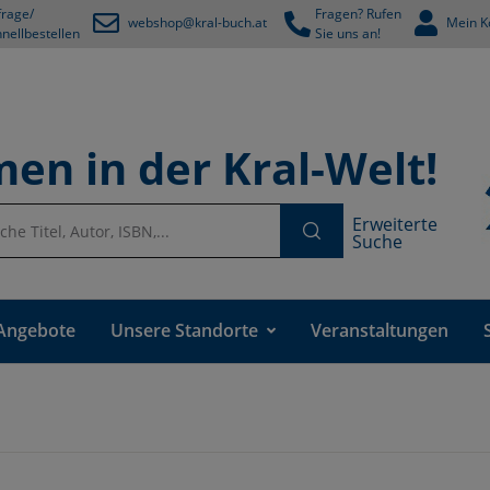
rage/
Fragen? Rufen
webshop@kral-buch.at
Mein K
nellbestellen
Sie uns an!
en in der Kral-Welt!
Erweiterte
Suche
Angebote
Unsere Standorte
Veranstaltungen