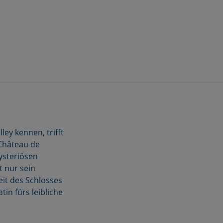
ley kennen, trifft
 Château de
mysteriösen
t nur sein
eit des Schlosses
in fürs leibliche