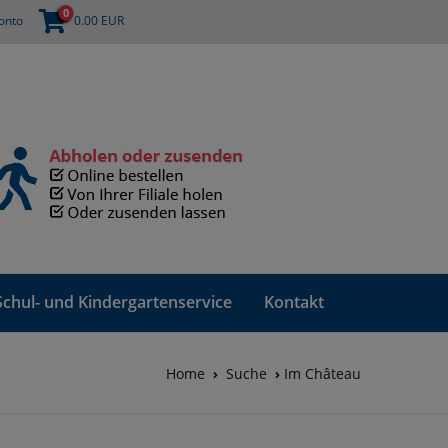
0
onto
0.00
EUR
Schul- und Kindergartenservice
Kontakt
Home
Suche
Im Château