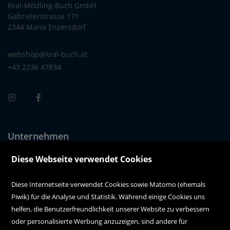
Kral-Mödling-Buch GmbH
Gabrielerstrasse 171
2344 Maria Enzersdorf
webshop@kral-buch.at
+43 2236 47834
Unternehmen
Über uns
Diese Webseite verwendet Cookies
Alle Filialen auf einen Blick
Diese Internetseite verwendet Cookies sowie Matomo (ehemals
Piwik) für die Analyse und Statistik. Während einige Cookies uns
Kundenservice
helfen, die Benutzerfreundlichkeit unserer Website zu verbessern
oder personalisierte Werbung anzuzeigen, sind andere für
Hilfe