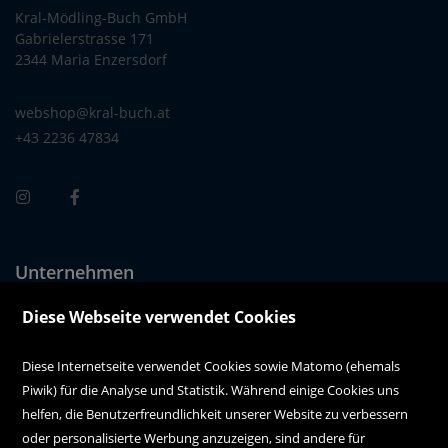
Kral-Mödling-Buch GmbH
Gabrielerstrasse 171
2344 Maria Enzersdorf
webshop@kral-buch.at
+43 2236 47834
Unternehmen
Über uns
Diese Webseite verwendet Cookies
Alle Filialen auf einen Blick
Diese Internetseite verwendet Cookies sowie Matomo (ehemals
Piwik) für die Analyse und Statistik. Während einige Cookies uns
Kundenservice
helfen, die Benutzerfreundlichkeit unserer Website zu verbessern
oder personalisierte Werbung anzuzeigen, sind andere für