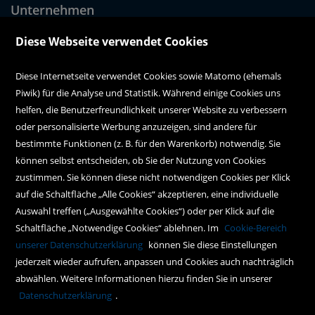
Unternehmen
Über uns
Diese Webseite verwendet Cookies
Alle Filialen auf einen Blick
Diese Internetseite verwendet Cookies sowie Matomo (ehemals
Piwik) für die Analyse und Statistik. Während einige Cookies uns
Kundenservice
helfen, die Benutzerfreundlichkeit unserer Website zu verbessern
oder personalisierte Werbung anzuzeigen, sind andere für
Hilfe
bestimmte Funktionen (z. B. für den Warenkorb) notwendig. Sie
können selbst entscheiden, ob Sie der Nutzung von Cookies
Kontakt
zustimmen. Sie können diese nicht notwendigen Cookies per Klick
Social Media
auf die Schaltfläche „Alle Cookies“ akzeptieren, eine individuelle
Auswahl treffen („Ausgewählte Cookies“) oder per Klick auf die
Schaltfläche „Notwendige Cookies“ ablehnen. Im
Cookie-Bereich
Policy
unserer Datenschutzerklärung
können Sie diese Einstellungen
jederzeit wieder aufrufen, anpassen und Cookies auch nachträglich
AGBs
abwählen. Weitere Informationen hierzu finden Sie in unserer
Impressum
Datenschutzerklärung
.