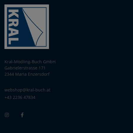
Kral-Mödling-Buch GmbH
Gabrielerstrasse 171
2344 Maria Enzersdorf
webshop@kral-buch.at
+43 2236 47834