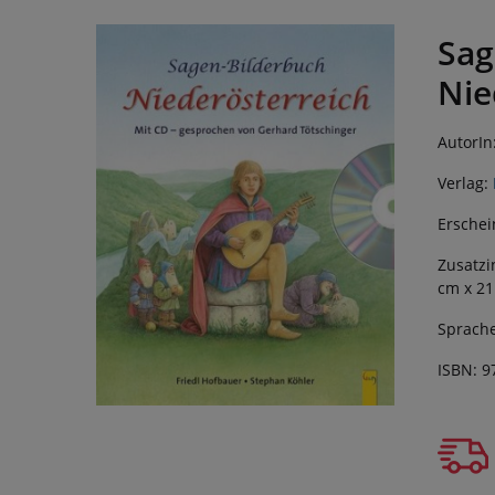
Sag
Nie
AutorIn
Verlag:
Erschei
Zusatzi
cm x 21
Sprache
ISBN: 9