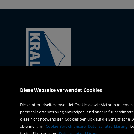
Kral-Mödling-Buch GmbH
Diese Webseite verwendet Cookies
Gabrielerstrasse 171
2344 Maria Enzersdorf
Diese Internetseite verwendet Cookies sowie Matomo (ehemals Pi
personalisierte Werbung anzuzeigen, sind andere für bestimmte
webshop@kral-buch.at
diese nicht notwendigen Cookies per Klick auf die Schaltfläche „
+43 2236 47834
ablehnen. Im
Cookie-Bereich unserer Datenschutzerklärung
kö
finden Sie in unserer
Datenschutzerklärung
.