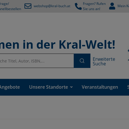
rage/
Fragen? Rufen
webshop@kral-buch.at
Mein K
nellbestellen
Sie uns an!
en in der Kral-Welt!
Erweiterte
Suche
Angebote
Unsere Standorte
Veranstaltungen