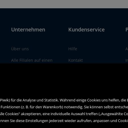
Unternehmen
Kundenservice
P
Über uns
Hilfe
A
Alle Filialen auf einen
Kontakt
I
Blick
Social Media
D
wik) für die Analyse und Statistik. Während einige Cookies uns helfen, die
 Funktionen (z. B. für den Warenkorb) notwendig. Sie können selbst entsch
Alle Cookies“ akzeptieren, eine individuelle Auswahl treffen („Ausgewählte C
nnen Sie diese Einstellungen jederzeit wieder aufrufen, anpassen und Cook