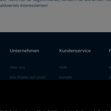
dviertels Interessierten!
Unternehmen
Kundenservice
P
Über uns
Hilfe
A
Alle Filialen auf einen
Kontakt
I
Blick
Social Media
D