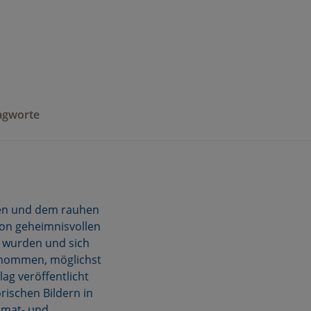
agworte
gen und dem rauhen
von geheimnisvollen
 wurden und sich
ernommen, möglichst
ag veröffentlicht
rischen Bildern in
eimat- und