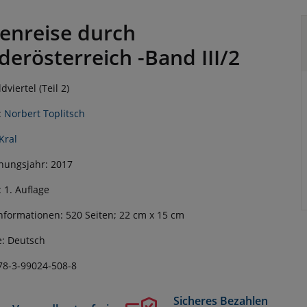
enreise durch
derösterreich -Band III/2
viertel (Teil 2)
:
Norbert Toplitsch
Kral
nungsjahr: 2017
: 1. Auflage
nformationen: 520 Seiten; 22 cm x 15 cm
: Deutsch
78-3-99024-508-8
Sicheres Bezahlen