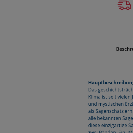
Beschr
Hauptbeschreibun
Das geschichtsträc
Klima ist seit viel
und mystischen Erz
als Sagenschatz erh
alle bekannten Sage
diese einzigartige S
zwei Bänden. Ein "M