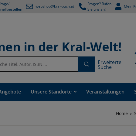
rage/
Fragen? Rufen
webshop@kral-buch.at
Mein K
nellbestellen
Sie uns an!
en in der Kral-Welt!
Erweiterte
Suche
Angebote
Unsere Standorte
Veranstaltungen
Home