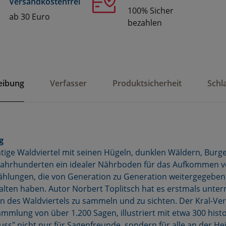
Versandkostenfrei
100% Sicher
ab 30 Euro
bezahlen
eibung
Verfasser
Produktsicherheit
Schl
g
htige Waldviertel mit seinen Hügeln, dunklen Wäldern, Bur
en Jahrhunderten ein idealer Nährboden für das Aufkommen 
ählungen, die von Generation zu Generation weitergegeben
alten haben. Autor Norbert Toplitsch hat es erstmals unt
n des Waldviertels zu sammeln und zu sichten. Der Kral-Verl
ammlung von über 1.200 Sagen, illustriert mit etwa 300 histo
uss" nicht nur für Sagenfreunde, sondern für alle an der H