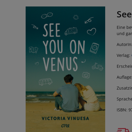
See
Eine be
und gan
AutorIn
Verlag:
Erschei
Auflage
Zusatzi
Sprache
ISBN: 9