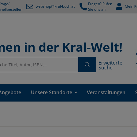
rage/
Fragen? Rufen
webshop@kral-buch.at
Mein K
nellbestellen
Sie uns an!
en in der Kral-Welt!
Erweiterte
Suche
Angebote
Unsere Standorte
Veranstaltungen