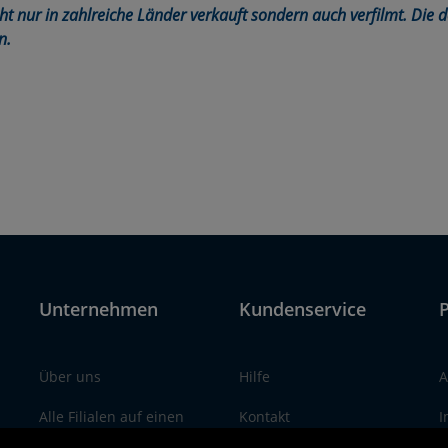
 nur in zahlreiche Länder verkauft sondern auch verfilmt. Die d
n.
Unternehmen
Kundenservice
P
Über uns
Hilfe
A
Alle Filialen auf einen
Kontakt
I
Blick