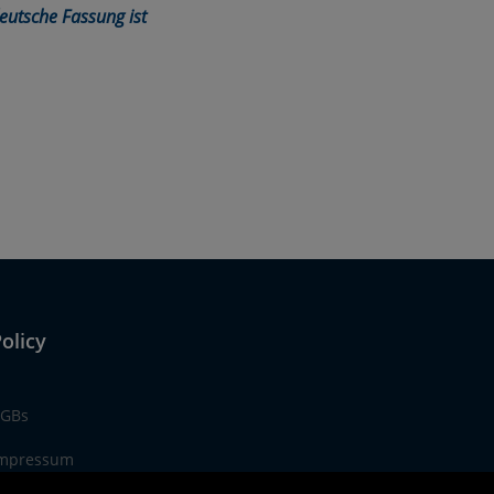
eutsche Fassung ist
olicy
GBs
mpressum