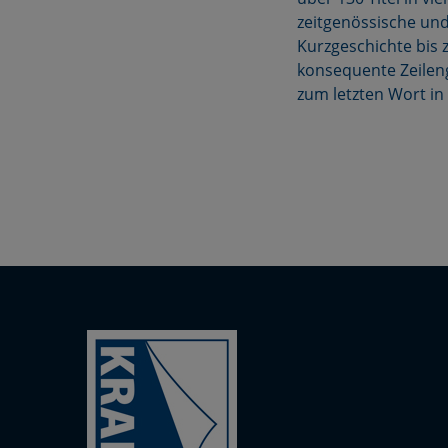
zeitgenössische und
Kurzgeschichte bis z
konsequente Zeileng
zum letzten Wort in