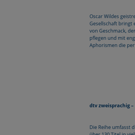
Oscar Wildes geistr
Gesellschaft bringt 
von Geschmack, dem
pflegen und mit eng
Aphorismen die perf
dtv zweisprachig – 
Die Reihe umfasst d
über 130 Titel in v