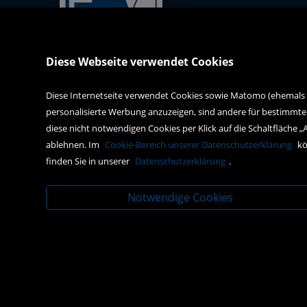
Kral-Mödling-Buch GmbH
Diese Webseite verwendet Cookies
Gabrielerstrasse 171
2344 Maria Enzersdorf
Diese Internetseite verwendet Cookies sowie Matomo (ehemals Pi
personalisierte Werbung anzuzeigen, sind andere für bestimmte
webshop@kral-buch.at
diese nicht notwendigen Cookies per Klick auf die Schaltfläche „
+43 2236 47834
ablehnen. Im
Cookie-Bereich unserer Datenschutzerklärung
kö
finden Sie in unserer
Datenschutzerklärung
.
Notwendige Cookies