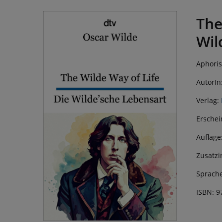
The
Wil
Aphoris
AutorIn
Verlag:
Erschei
Auflage
Zusatzi
Sprache
ISBN: 9