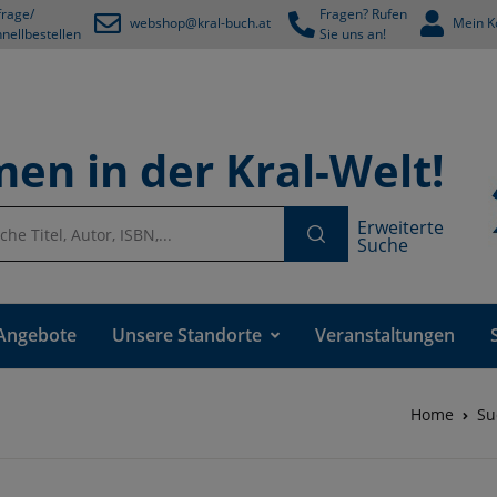
rage/
Fragen? Rufen
webshop@kral-buch.at
Mein K
nellbestellen
Sie uns an!
en in der Kral-Welt!
Erweiterte
Suche
Angebote
Unsere Standorte
Veranstaltungen
Home
Su