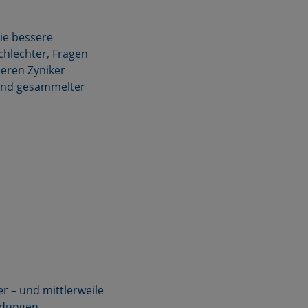
die bessere
schlechter, Fragen
eren Zyniker
 Band gesammelter
r – und mittlerweile
ndungen,