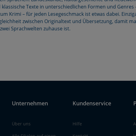
 klassische Texte in unterschiedlichen Formen und Genres 
um Krimi – für jeden Lesegeschmack ist etwas dabei. Einzigar
leichheit zwischen Originaltext und Übersetzung, damit m
 zwei Sprachwelten zuhause ist.
Unternehmen
Kundenservice
P
Über uns
Hilfe
A
Alle Filialen auf einen
Kontakt
I