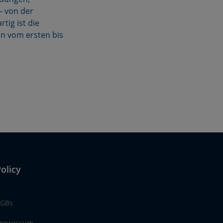
– von der
tig ist die
an vom ersten bis
olicy
GBs
mpressum