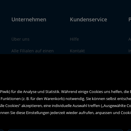
Unternehmen
Kundenservice
P
Über uns
Hilfe
A
Alle Filialen auf einen
Kontakt
I
Blick
Social Media
D
wik) für die Analyse und Statistik. Während einige Cookies uns helfen, die
 Funktionen (z. B. für den Warenkorb) notwendig. Sie können selbst entsch
Alle Cookies“ akzeptieren, eine individuelle Auswahl treffen („Ausgewählte C
nnen Sie diese Einstellungen jederzeit wieder aufrufen, anpassen und Cook