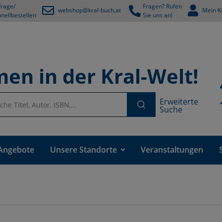
rage/
Fragen? Rufen
webshop@kral-buch.at
Mein K
nellbestellen
Sie uns an!
en in der Kral-Welt!
Erweiterte
Suche
Angebote
Unsere Standorte
Veranstaltungen