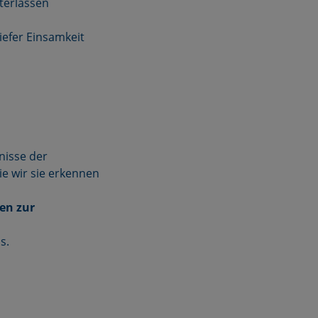
terlassen
iefer Einsamkeit
nisse der
e wir sie erkennen
gen zur
s.