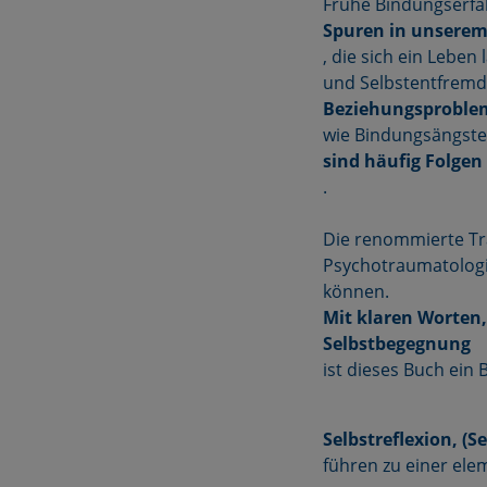
Frühe Bindungserfa
Spuren in unsere
, die sich ein Lebe
und Selbstentfremdu
Beziehungsproble
wie Bindungsängste
sind häufig Folgen
.
Die renommierte Tr
Psychotraumatologie
können.
Mit klaren Worten,
Selbstbegegnung
ist dieses Buch ein
Selbstreflexion, (S
führen zu einer ele