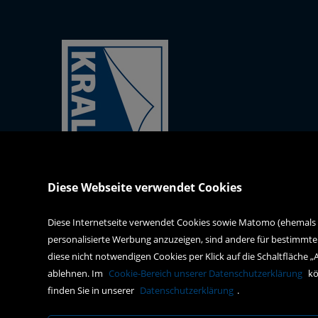
Kral-Mödling-Buch GmbH
Diese Webseite verwendet Cookies
Gabrielerstrasse 171
2344 Maria Enzersdorf
Diese Internetseite verwendet Cookies sowie Matomo (ehemals Pi
personalisierte Werbung anzuzeigen, sind andere für bestimmte
webshop@kral-buch.at
diese nicht notwendigen Cookies per Klick auf die Schaltfläche „
+43 2236 47834
ablehnen. Im
Cookie-Bereich unserer Datenschutzerklärung
kö
finden Sie in unserer
Datenschutzerklärung
.