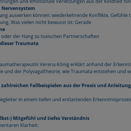
hrungen und emotionale Verletzungen aus der Kindheit hin
m Nervensystem
n lang auswirken können: wiederkehrende Konflikte, Gefühle t
ng. Was vielen nicht bewusst ist: Gerade
me
 oder der Hang zu toxischen Partnerschaften
 dieser Traumata
aumatherapeutin Verena König erklärt anhand der Erkennt
 und der Polyvagaltheorie, wie Traumata entstehen und wi
 zahlreichen Fallbeispielen aus der Praxis und Anleitun
 Begleiter in einem tiefen und entlastenden Erkenntnisprozes
elbst-) Mitgefühl und tiefes Verständnis
mentaren Klarheit: