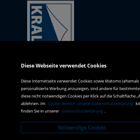
Kral-Mödling-Buch GmbH
Diese Webseite verwendet Cookies
Gabrielerstrasse 171
2344 Maria Enzersdorf
Diese Internetseite verwendet Cookies sowie Matomo (ehemals Pi
personalisierte Werbung anzuzeigen, sind andere für bestimmte
webshop@kral-buch.at
diese nicht notwendigen Cookies per Klick auf die Schaltfläche „
+43 2236 47834
ablehnen. Im
Cookie-Bereich unserer Datenschutzerklärung
kö
finden Sie in unserer
Datenschutzerklärung
.
Notwendige Cookies