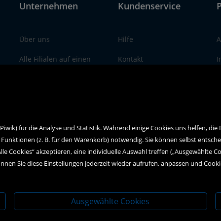
Unternehmen
Kundenservice
P
Über uns
Hilfe
A
Alle Filialen auf einen
Kontakt
I
Blick
Social Media
D
wik) für die Analyse und Statistik. Während einige Cookies uns helfen, die
 Funktionen (z. B. für den Warenkorb) notwendig. Sie können selbst entsch
Alle Cookies“ akzeptieren, eine individuelle Auswahl treffen („Ausgewählte C
nnen Sie diese Einstellungen jederzeit wieder aufrufen, anpassen und Cook
Ausgewählte Cookies