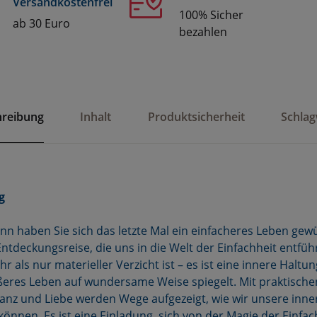
Versandkostenfrei
100% Sicher
ab 30 Euro
bezahlen
hreibung
Inhalt
Produktsicherheit
Schla
g
nn haben Sie sich das letzte Mal ein einfacheres Leben gewü
ntdeckungsreise, die uns in die Welt der Einfachheit entführt
r als nur materieller Verzicht ist – es ist eine innere Haltu
ßeres Leben auf wundersame Weise spiegelt. Mit praktisch
anz und Liebe werden Wege aufgezeigt, wie wir unsere inn
können. Es ist eine Einladung, sich von der Magie der Einfa