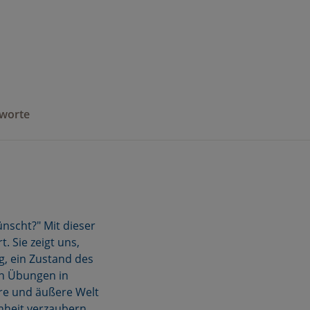
gworte
nscht?" Mit dieser
. Sie zeigt uns,
ng, ein Zustand des
en Übungen in
ere und äußere Welt
chheit verzaubern