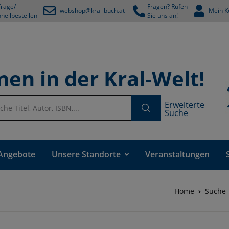
rage/
Fragen? Rufen
webshop@kral-buch.at
Mein K
nellbestellen
Sie uns an!
en in der Kral-Welt!
Erweiterte
Suche
Angebote
Unsere Standorte
Veranstaltungen
Home
Suche