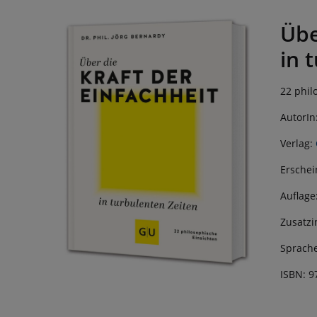
Übe
in 
22 phil
AutorIn
Verlag:
Erschei
Auflage
Zusatzi
Sprache
ISBN: 9