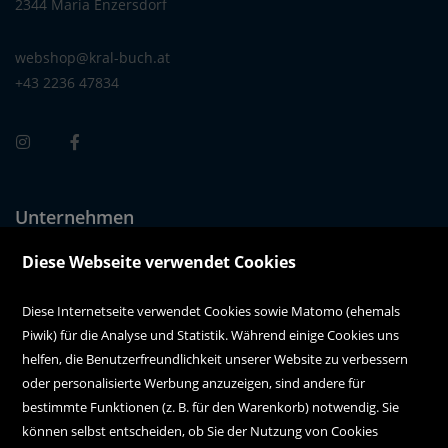
2344 Maria Enzersdorf
webshop@kral-buch.at
+43 2236 47834
Unternehmen
Über uns
Diese Webseite verwendet Cookies
Alle Filialen auf einen Blick
Diese Internetseite verwendet Cookies sowie Matomo (ehemals
Piwik) für die Analyse und Statistik. Während einige Cookies uns
Kundenservice
helfen, die Benutzerfreundlichkeit unserer Website zu verbessern
oder personalisierte Werbung anzuzeigen, sind andere für
Hilfe
bestimmte Funktionen (z. B. für den Warenkorb) notwendig. Sie
können selbst entscheiden, ob Sie der Nutzung von Cookies
Kontakt