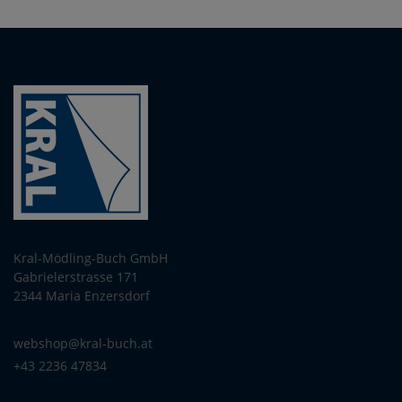
Kral-Mödling-Buch GmbH
Gabrielerstrasse 171
2344 Maria Enzersdorf
webshop@kral-buch.at
+43 2236 47834