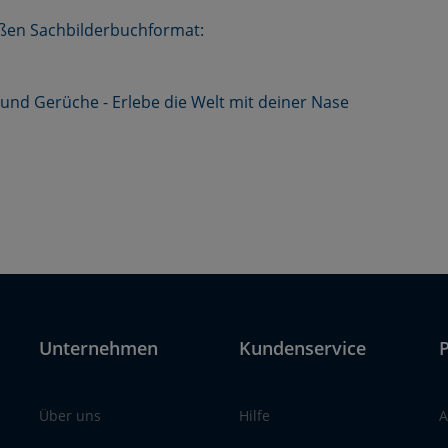
oßen Sachbilderbuchformat:
und Gerüche - Erlebe die Welt mit deiner Nase
Unternehmen
Kundenservice
P
Über uns
Hilfe
A