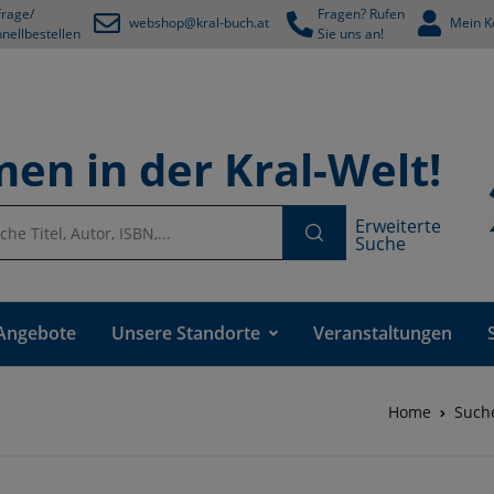
rage/
Fragen? Rufen
webshop@kral-buch.at
Mein K
nellbestellen
Sie uns an!
en in der Kral-Welt!
Erweiterte
Suche
Angebote
Unsere Standorte
Veranstaltungen
Home
Such