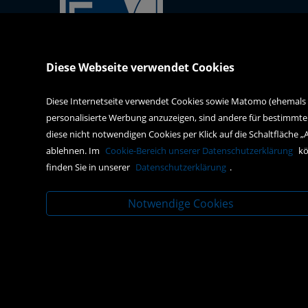
Kral-Mödling-Buch GmbH
Diese Webseite verwendet Cookies
Gabrielerstrasse 171
2344 Maria Enzersdorf
Diese Internetseite verwendet Cookies sowie Matomo (ehemals Pi
personalisierte Werbung anzuzeigen, sind andere für bestimmte
webshop@kral-buch.at
diese nicht notwendigen Cookies per Klick auf die Schaltfläche „
+43 2236 47834
ablehnen. Im
Cookie-Bereich unserer Datenschutzerklärung
kö
finden Sie in unserer
Datenschutzerklärung
.
Notwendige Cookies