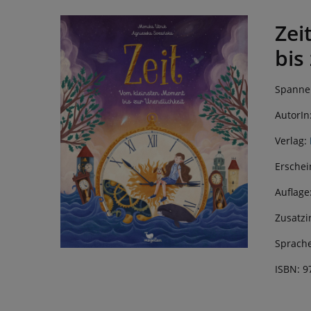
Zei
bis
Spanne
AutorIn
Verlag:
Erschei
Auflage
Zusatzi
Sprache
ISBN: 9