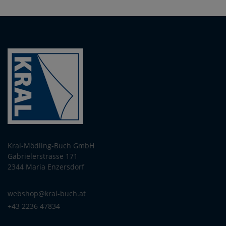
Kral-Mödling-Buch GmbH
Gabrielerstrasse 171
2344 Maria Enzersdorf
webshop@kral-buch.at
+43 2236 47834