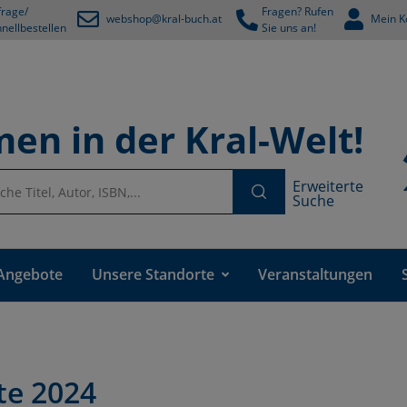
rage/
Fragen? Rufen
webshop@kral-buch.at
Mein K
nellbestellen
Sie uns an!
en in der Kral-Welt!
Erweiterte
Suche
Angebote
Unsere Standorte
Veranstaltungen
te 2024