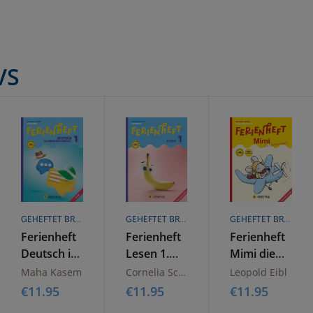
VS
GEHEFTET BROSCHÜREN ODER HEFTE
GEHEFTET BROSCHÜREN ODER HEFTE
GEHEFTET BROSCHÜREN ODER HEFTE
Ferienheft
Ferienheft
Ferienheft
Deutsch in
Lesen 1.
Mimi die
einfacher
Klasse
Lesemaus.
Maha Kasem
Cornelia Scholtes
Leopold Eibl
Sprache. 1.
Volksschule.
1. Klasse
€
11.95
€
11.95
€
11.95
Klasse
Lehrplan
Volksschule.