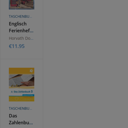
TASCHENBUCH
Englisch
Ferienhefte
-
Horvath Doris
Volksschule
€
11.95
- 3. Klasse
TASCHENBUCH
Das
Zahlenbuch