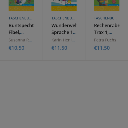
TASCHENBUCH
TASCHENBUCH
TASCHENBUCH
Buntspecht
Wunderwelt
Rechenrabe
Fibel,
Sprache 1,
Trax 1,
g
Arbeitsheft
Arbeitsheft
Arbeitsheft
Susanna Roider-Schneider Karin Döring
Karin Henickl
Petra Fuchs
Sommertraining
Sommertraining
Sommertrainin
€
10.50
€
11.50
€
11.50