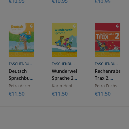
€
10.95
€
10.95
€
10.95
Volksschule
TASCHENBUCH
TASCHENBUCH
TASCHENBUCH
Deutsch
Wunderwelt
Rechenrabe
Sprachbuch
Sprache 2,
Trax 2,
,
2,
Arbeitsheft
Arbeitsheft
Petra Ackerlauer, MA BEd
Karin Henickl
Petra Fuchs
Arbeitsheft
Sommertraining
Sommertrainin
€
11.50
€
11.50
€
11.50
Sommertraining