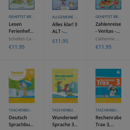
GEHEFTET BROSCHÜREN ODER HEFTE
GEHEFTET BROSCHÜREN ODER HEFTE
ALLGEMEINE HANDELSWARE
Lesen
Zahlenreise
Alles klar! 3
Ferienhefte
- Veritas -
ALT -
-
Ferienhefte
Ferienheft
Scholtes Cornelia
Catherine Salomon
€
11.95
Volksschule
- 3. Klasse
Mathematik
€
11.95
€
11.95
- 3. Klasse
Volksschule
TASCHENBUCH
TASCHENBUCH
TASCHENBUCH
Deutsch
Wunderwelt
Rechenrabe
Sprachbuch
Sprache 3,
Trax 3,