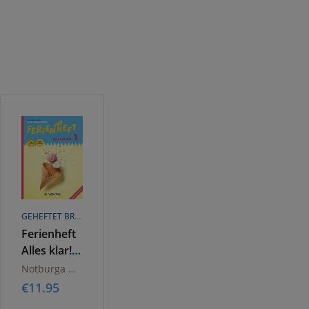
GEHEFTET BROSCHÜREN ODER HEFTE
Ferienheft
Alles klar!
1. Klasse
Notburga Grosser
Volksschule.
€
11.95
Lehrplan