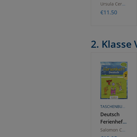
Sommertrainin
Ursula Cermak
Mathematik
€
11.50
2. Klasse 
TASCHENBUCH
Deutsch
Ferienhefte
- 2. Klasse -
Salomon Catherine
Volksschule