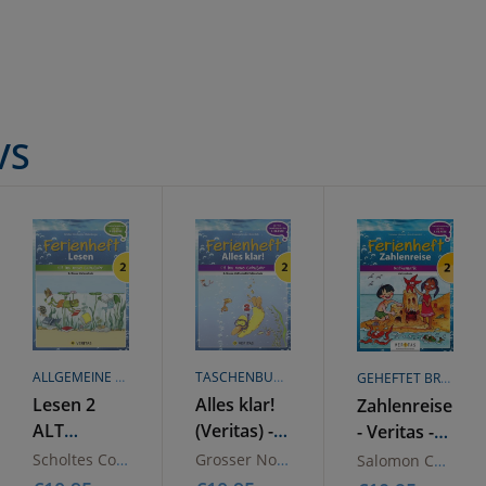
g
VS
ALLGEMEINE HANDELSWARE
TASCHENBUCH
GEHEFTET BROSCHÜREN ODER HEFTE
Lesen 2
Alles klar!
Zahlenreise
ALT
(Veritas) -
- Veritas -
Volksschule
2. Schuljahr
Ferienhefte
Scholtes Cornelia
Grosser Notburga
Salomon Caterine
Ferienheft
- 2. Klasse