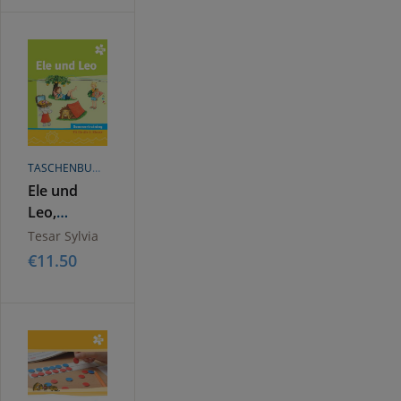
2023
TASCHENBUCH
Ele und
Leo,
Arbeitsheft
Tesar Sylvia
Sommertraining
€
11.50
g