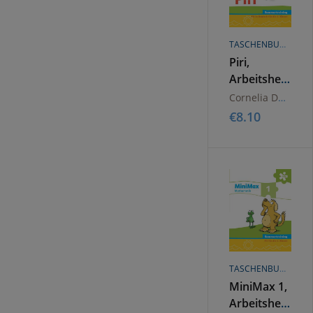
TASCHENBUCH
Piri,
Arbeitsheft
Sommertrainin
Cornelia Donth-Schäffer
€
8.10
TASCHENBUCH
MiniMax 1,
Arbeitsheft