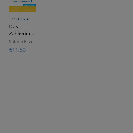
TASCHENBUCH
Das
Zahlenbuch
1.
Sabine Eller
g
Sommertraining,
€
11.50
Arbeitsheft