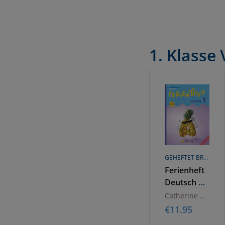
1. Klasse 
GEHEFTET BROSCHÜREN ODER HEFTE
Ferienheft
Deutsch 1.
Klasse
Catherine Salomon
Volksschule.
€
11.95
Lehrplan