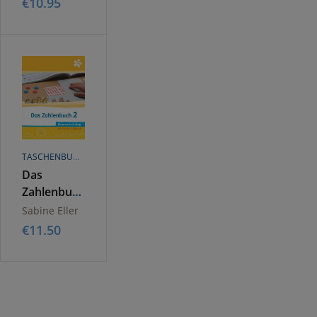
€
10.95
- 2. Klasse
TASCHENBUCH
Das
Zahlenbuch
2.
Sabine Eller
g
Sommertraining,
€
11.50
Arbeitsheft