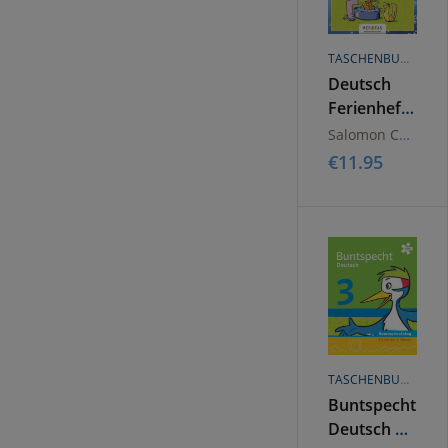
TASCHENBUCH
Deutsch
Ferienhefte
- 3. Klasse -
Salomon Catherine
Volksschule
€
11.95
TASCHENBUCH
Buntspecht
Deutsch 3.