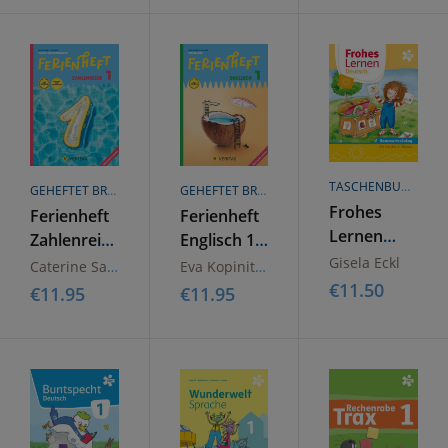
Volksschule.
2023
Lehrplan
Lehrplan
2023
2023
TASCHENBUCH
GEHEFTET BROSCHÜREN ODER HEFTE
GEHEFTET BROSCHÜREN ODER HEFTE
Frohes
Ferienheft
Ferienheft
Lernen
Zahlenreise
Englisch 1.
Deutsch,
1. Klasse
Klasse
Gisela Eckl
Caterine Salomon
Eva Kopinitsch
Arbeitsheft
Volksschule.
Volksschule.
€
11.50
€
11.95
€
11.95
Sommertrainin
Lehrplan
Lehrplan
2023
2023