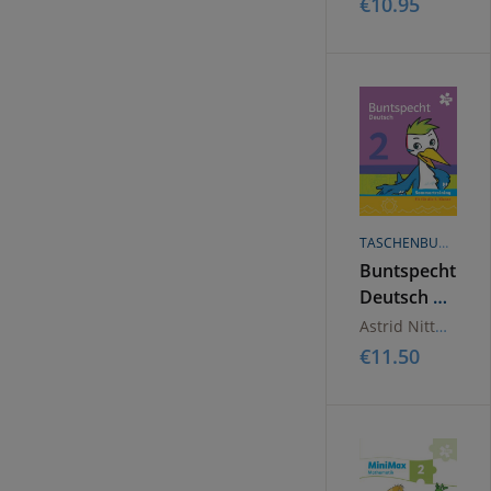
€
10.95
TASCHENBUCH
Buntspecht
Deutsch 2.
Sommertraining
Astrid Nittmann
Arbeitsheft
€
11.50