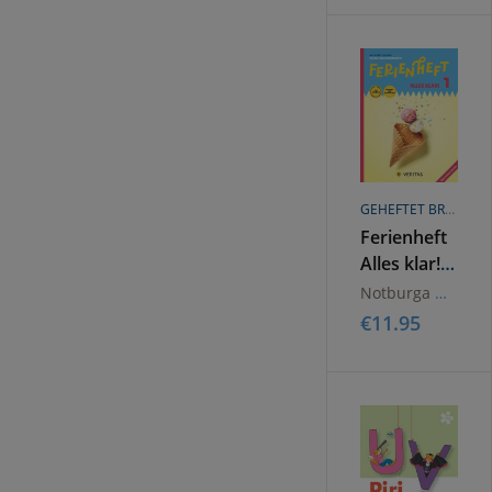
2023
GEHEFTET BROSCHÜREN ODER HEFTE
Ferienheft
Alles klar!
1. Klasse
Notburga Grosser
Volksschule.
€
11.95
Lehrplan
2023