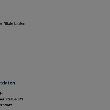
 Filiale kaufen
tdaten
bH
ner Straße 3/1
erndorf