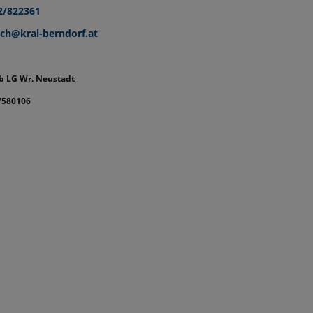
2/822361
ch@kral-berndorf.at
b LG Wr. Neustadt
7580106