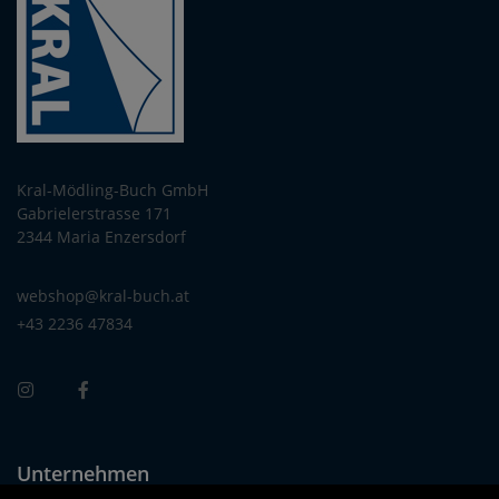
Kral-Mödling-Buch GmbH
Gabrielerstrasse 171
2344 Maria Enzersdorf
webshop@kral-buch.at
+43 2236 47834
Unternehmen