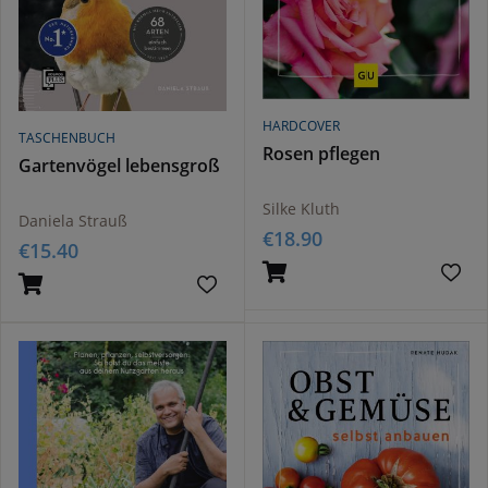
HARDCOVER
TASCHENBUCH
Rosen pflegen
Gartenvögel lebensgroß
Silke Kluth
Daniela Strauß
€
18.90
€
15.40