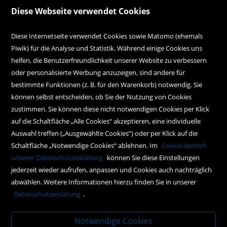
Über uns
Diese Webseite verwendet Cookies
Alle Filialen auf einen Blick
Diese Internetseite verwendet Cookies sowie Matomo (ehemals
Piwik) für die Analyse und Statistik. Während einige Cookies uns
Kundenservice
helfen, die Benutzerfreundlichkeit unserer Website zu verbessern
oder personalisierte Werbung anzuzeigen, sind andere für
Hilfe
bestimmte Funktionen (z. B. für den Warenkorb) notwendig. Sie
können selbst entscheiden, ob Sie der Nutzung von Cookies
Kontakt
zustimmen. Sie können diese nicht notwendigen Cookies per Klick
Social Media
auf die Schaltfläche „Alle Cookies“ akzeptieren, eine individuelle
Auswahl treffen („Ausgewählte Cookies“) oder per Klick auf die
Schaltfläche „Notwendige Cookies“ ablehnen. Im
Cookie-Bereich
Policy
unserer Datenschutzerklärung
können Sie diese Einstellungen
jederzeit wieder aufrufen, anpassen und Cookies auch nachträglich
AGBs
abwählen. Weitere Informationen hierzu finden Sie in unserer
Impressum
Datenschutzerklärung
.
Datenschutz
Notwendige Cookies