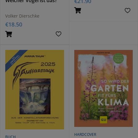
Welcher Vogel ist das?
€
21.90
Volker Dierschke
€
18.50
HARDCOVER
BUCH