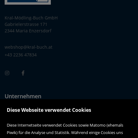
Kral-Mödling-Buch GmbH
Gabrielerstrasse 171
2344 Maria Enzersdorf
webshop@kral-buch.at
+43 2236 47834
Unternehmen
Über uns
Diese Webseite verwendet Cookies
Alle Filialen auf einen Blick
Diese Internetseite verwendet Cookies sowie Matomo (ehemals
Piwik) für die Analyse und Statistik. Während einige Cookies uns