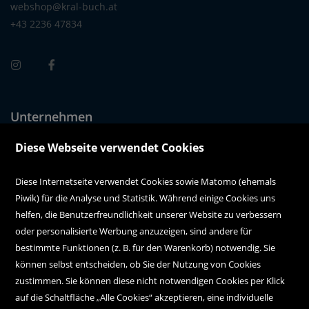
webshop@kral-buch.at
+43 2236 47834
Unternehmen
Über uns
Diese Webseite verwendet Cookies
Alle Filialen auf einen Blick
Diese Internetseite verwendet Cookies sowie Matomo (ehemals
Piwik) für die Analyse und Statistik. Während einige Cookies uns
Kundenservice
helfen, die Benutzerfreundlichkeit unserer Website zu verbessern
oder personalisierte Werbung anzuzeigen, sind andere für
Hilfe
bestimmte Funktionen (z. B. für den Warenkorb) notwendig. Sie
können selbst entscheiden, ob Sie der Nutzung von Cookies
Kontakt
zustimmen. Sie können diese nicht notwendigen Cookies per Klick
Social Media
auf die Schaltfläche „Alle Cookies“ akzeptieren, eine individuelle