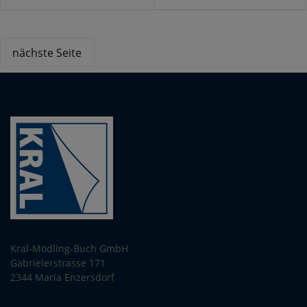
nächste Seite
Kral-Mödling-Buch GmbH
Gabrielerstrasse 171
2344 Maria Enzersdorf