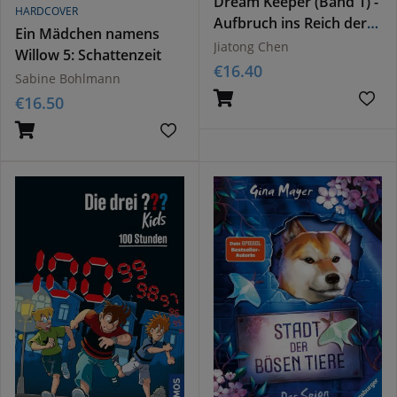
Dream Keeper (Band 1) -
HARDCOVER
Aufbruch ins Reich der
Ein Mädchen namens
Träume
Jiatong Chen
Willow 5: Schattenzeit
€
16.40
Sabine Bohlmann
€
16.50