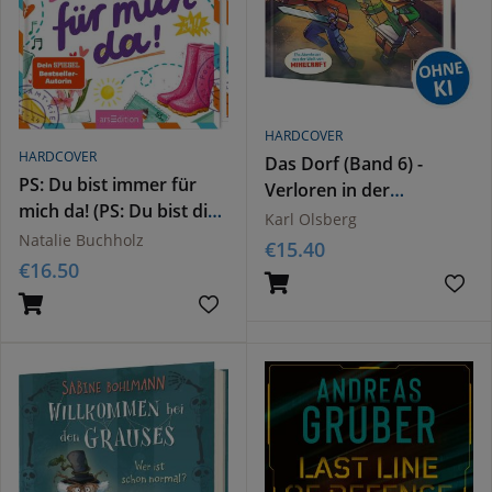
HARDCOVER
HARDCOVER
Das Dorf (Band 6) -
PS: Du bist immer für
Verloren in der
mich da! (PS: Du bist die
Finsternis
Karl Olsberg
Beste! 4)
Natalie Buchholz
€
15.40
€
16.50