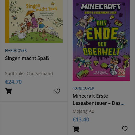
HARDCOVER
Singen macht Spaß
Südtiroler Chorverband
€
24.70
HARDCOVER
Minecraft Erste
Leseabenteuer – Das
Ende der Oberwelt
Mojang AB
€
13.40