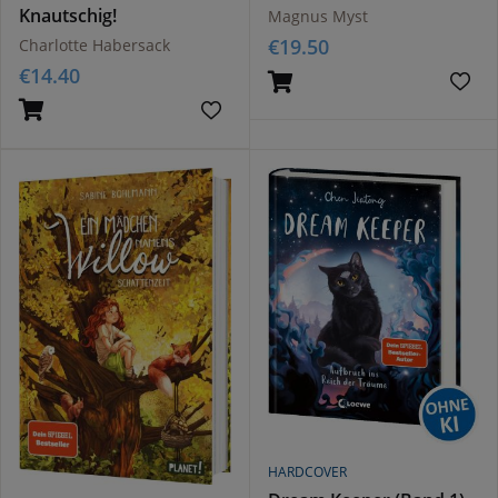
Hussung (Die Bösen
Knautschig!
Magnus Myst
Bücher Bd. 1)
€
19.50
Charlotte Habersack
€
14.40
HARDCOVER