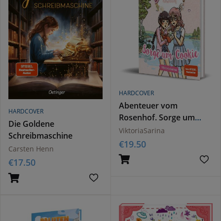
HARDCOVER
Abenteuer vom
HARDCOVER
Rosenhof. Sorge um
Die Goldene
Cookie
ViktoriaSarina
Schreibmaschine
€
19.50
Carsten Henn
€
17.50