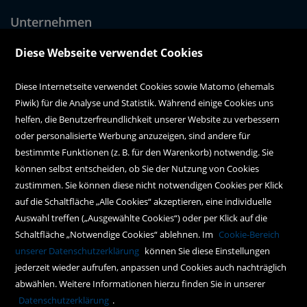
Unternehmen
Über uns
Diese Webseite verwendet Cookies
Alle Filialen auf einen Blick
Diese Internetseite verwendet Cookies sowie Matomo (ehemals
Piwik) für die Analyse und Statistik. Während einige Cookies uns
Kundenservice
helfen, die Benutzerfreundlichkeit unserer Website zu verbessern
oder personalisierte Werbung anzuzeigen, sind andere für
Hilfe
bestimmte Funktionen (z. B. für den Warenkorb) notwendig. Sie
können selbst entscheiden, ob Sie der Nutzung von Cookies
Kontakt
zustimmen. Sie können diese nicht notwendigen Cookies per Klick
Social Media
auf die Schaltfläche „Alle Cookies“ akzeptieren, eine individuelle
Auswahl treffen („Ausgewählte Cookies“) oder per Klick auf die
Schaltfläche „Notwendige Cookies“ ablehnen. Im
Cookie-Bereich
Policy
unserer Datenschutzerklärung
können Sie diese Einstellungen
jederzeit wieder aufrufen, anpassen und Cookies auch nachträglich
AGBs
abwählen. Weitere Informationen hierzu finden Sie in unserer
Impressum
Datenschutzerklärung
.