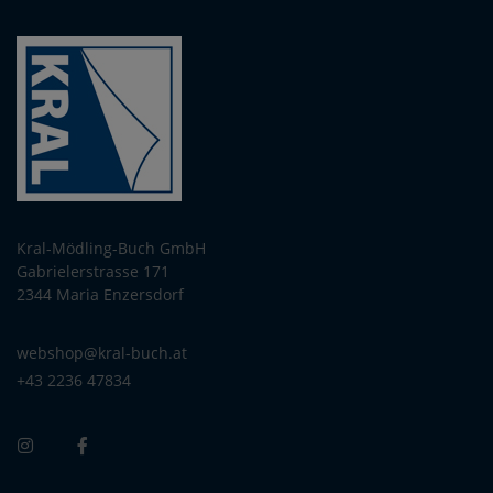
Kral-Mödling-Buch GmbH
Gabrielerstrasse 171
2344 Maria Enzersdorf
webshop@kral-buch.at
+43 2236 47834