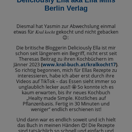
Berlin Verlag
Diesmal hat Yasmin zur Abwechslung einmal
etwas für
gekocht und nicht gebacken
𝐾𝑟𝑎𝑙
𝑘𝑜𝑐ℎ𝑡
:
😉
Die britische Bloggerin Deliciously Ella ist mir
schon seit längerem ein Begriff, nicht erst seit
Theresas Beitrag zu ihren Kochbüchern im
Jänner 2023
(
www.kral-buch.at/kralkocht17
)
.
So richtig begonnen, mich für Ellas Rezepte zu
interessieren, habe ich aber erst durch ihre
Videos auf TikTok – das Essen sieht immer so
unglaublich lecker aus!!
So konnte ich es
🤩
kaum erwarten, bis ihr neues Kochbuch
„Healty made Simple. Köstliches auf
Pflanzenbasis. Fertig in 30 Minuten und
weniger“ endlich erschienen ist!
Und dann war es endlich soweit und ich hielt
das Buch in meinen Händen
! Die Rezepte
😊
sind tatsächlich so schnell und einfach und