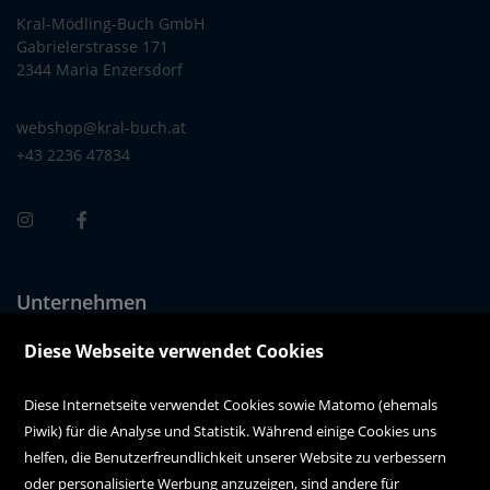
Kral-Mödling-Buch GmbH
Gabrielerstrasse 171
2344 Maria Enzersdorf
webshop@kral-buch.at
+43 2236 47834
Unternehmen
Über uns
Diese Webseite verwendet Cookies
Alle Filialen auf einen Blick
Diese Internetseite verwendet Cookies sowie Matomo (ehemals
Piwik) für die Analyse und Statistik. Während einige Cookies uns
Kundenservice
helfen, die Benutzerfreundlichkeit unserer Website zu verbessern
oder personalisierte Werbung anzuzeigen, sind andere für