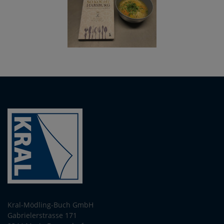
Kral-Mödling-Buch GmbH
Gabrielerstrasse 171