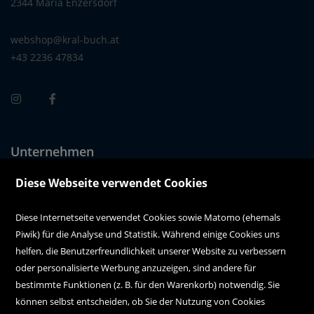
2344 Maria Enzersdorf
webshop@kral-buch.at
+43 2236 47834
Unternehmen
Über uns
Diese Webseite verwendet Cookies
Alle Filialen auf einen Blick
Diese Internetseite verwendet Cookies sowie Matomo (ehemals
Piwik) für die Analyse und Statistik. Während einige Cookies uns
Kundenservice
helfen, die Benutzerfreundlichkeit unserer Website zu verbessern
oder personalisierte Werbung anzuzeigen, sind andere für
Hilfe
bestimmte Funktionen (z. B. für den Warenkorb) notwendig. Sie
können selbst entscheiden, ob Sie der Nutzung von Cookies
Kontakt