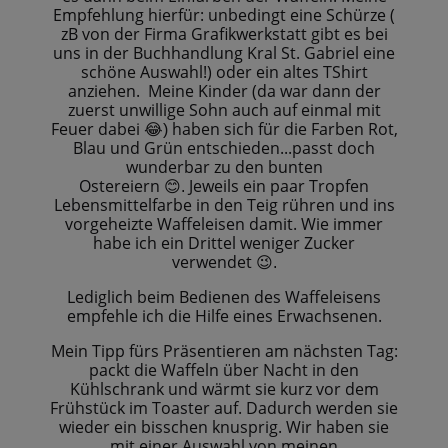
Empfehlung hierfür: unbedingt eine Schürze (
zB von der Firma Grafikwerkstatt gibt es bei
uns in der Buchhandlung Kral St. Gabriel eine
schöne Auswahl!) oder ein altes TShirt
anziehen. Meine Kinder (da war dann der
zuerst unwillige Sohn auch auf einmal mit
Feuer dabei
haben sich für die Farben Rot,
😂)
Blau und Grün entschieden...passt doch
wunderbar zu den bunten
Ostereiern
Jeweils ein paar Tropfen
😊.
Lebensmittelfarbe in den Teig rühren und ins
vorgeheizte Waffeleisen damit. Wie immer
habe ich ein Drittel weniger Zucker
verwendet
😉.
Lediglich beim Bedienen des Waffeleisens
empfehle ich die Hilfe eines Erwachsenen.
Mein Tipp fürs Präsentieren am nächsten Tag:
packt die Waffeln über Nacht in den
Kühlschrank und wärmt sie kurz vor dem
Frühstück im Toaster auf. Dadurch werden sie
wieder ein bisschen knusprig. Wir haben sie
mit einer Auswahl von meinen