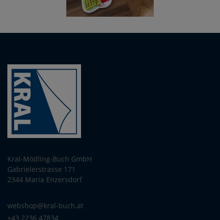
Kral-Mödling-Buch GmbH
Gabrielerstrasse 171
2344 Maria Enzersdorf
webshop@kral-buch.at
+43 2236 47834