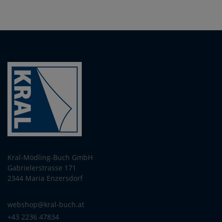
Kral-Mödling-Buch GmbH
Gabrielerstrasse 171
2344 Maria Enzersdorf
webshop@kral-buch.at
+43 2236 47834