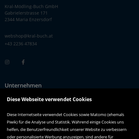
Kral-Mödling-Buch GmbH
Gabrielerstrasse 171
2344 Maria Enzersdorf
webshop@kral-buch.at
+43 2236 47834
Unternehmen
Über uns
Diese Webseite verwendet Cookies
Alle Filialen auf einen Blick
Diese Internetseite verwendet Cookies sowie Matomo (ehemals
Piwik) für die Analyse und Statistik. Während einige Cookies uns
Kundenservice
helfen, die Benutzerfreundlichkeit unserer Website zu verbessern
oder personalisierte Werbung anzuzeigen, sind andere für